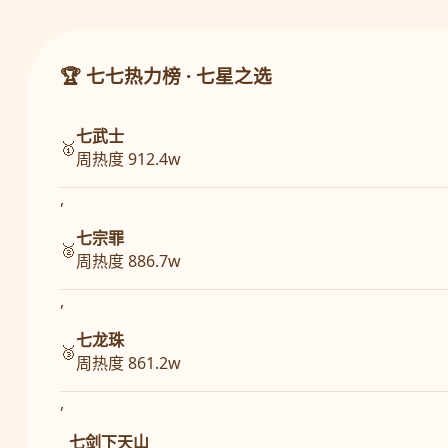
🏆 七七热力榜 · 七星之选
七武士
🥇
周热度 912.4w
,
七宗罪
🥈
周热度 886.7w
,
七龙珠
🥉
周热度 861.2w
,
七剑下天山