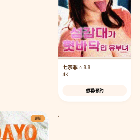
七宗罪
⭐ 8.8
4K
想看/预约
,
更新