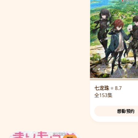
七龙珠
⭐ 8.7
全153集
想看/预约