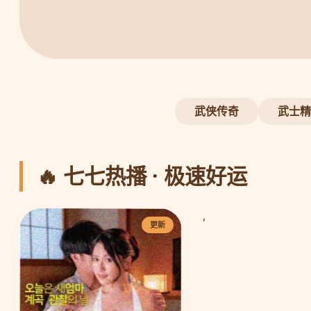
武侠传奇
武士精
🔥 七七热播 · 极速好运
,
更新