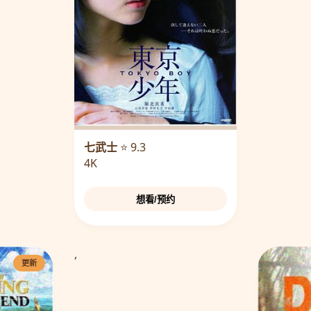
七武士
⭐ 9.3
4K
想看/预约
,
更新