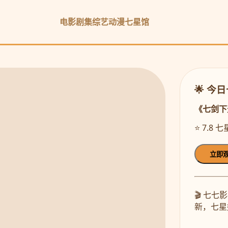
电影
剧集
综艺
动漫
七星馆
🌟 今
《七剑下
⭐ 7.8 
立即
🎬 七
新，七星