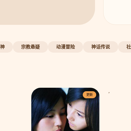
神
宗教悬疑
动漫冒险
神话传说
社
,
更新