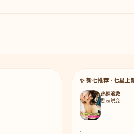
✨ 新七推荐 · 七星上
热辣滚烫
励志蜕变
,