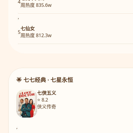
4
周热度 835.6w
,
七仙女
5
周热度 812.3w
🌟 七七经典 · 七星永恒
七侠五义
⭐ 8.2
侠义传奇
,