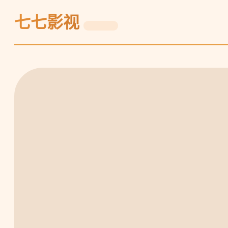
七
七七影视
七
七星好运
观
看