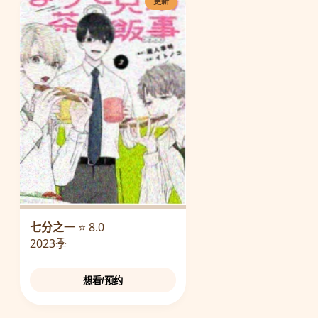
更新
七分之一
⭐ 8.0
2023季
想看/预约